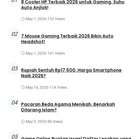
8 Cooler HP Terbaik 2026 untuk Gaming, Suhu
Auto Anjlok!
May 1, 2026
•
152 Views
02
7 Mouse Gaming Terbaik 2026 Bikin Auto
Headshot!
May 1, 2026
•
141 Views
03
Rupiah Sentuh Rp17.500, Harga Smartphone
Naik 2026?
May 16, 2026
•
114 Views
04
Pacaran Beda Agama Menikah, Benarkah
Dilarang Islam?
May 5, 2026
•
80 Views
05
Game Online Buatan Israel Daftar Lengkap yang