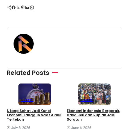
Facebook
Twitter
Pinterest
Mail
WhatsApp
Related Posts
D
8
R
Ekonomi
Ekonomi
Utang Sehat Jadi Kunci
Ekonomi Indonesia Bergerak,
Ekonomi Tangguh Saat APBN
Daya Beli dan Rupiah Jadi
Tertekan
Sorotan
July 8, 2026
June 6, 2026