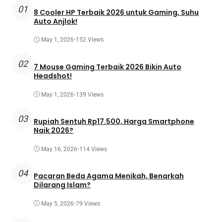
01
8 Cooler HP Terbaik 2026 untuk Gaming, Suhu
Auto Anjlok!
May 1, 2026
•
152 Views
02
7 Mouse Gaming Terbaik 2026 Bikin Auto
Headshot!
May 1, 2026
•
139 Views
03
Rupiah Sentuh Rp17.500, Harga Smartphone
Naik 2026?
May 16, 2026
•
114 Views
04
Pacaran Beda Agama Menikah, Benarkah
Dilarang Islam?
May 5, 2026
•
79 Views