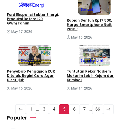
Ekonomi
Ekonomi
Ford Ekspansi Sektor Energi,
Produksi Baterai 20
Rupiah Sentuh Rp17.500,
GWh/Tahun!
Harga Smartphone Naik
2026?
May 17, 2026
May 16, 2026
Ekonomi
Berita Nasional
Penyebab Pengajuan KUR
Tuntutan Rekor Nadiem
Ditolak, Begini Cara Agar
Makarim Lebih Kejam dari
Disetujui!
Kriminal
May 16, 2026
May 14, 2026
1
…
3
4
5
6
7
…
66
Populer