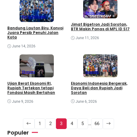
Berita Game
Berita Nasional
Jimat Bigetron Jadi Sorotan,
Bandung Lautan Biru, Konvoi
BTR Makin Panas di MPL ID S17
Juara Persib Penuhi Jalan
Kota
June 11, 2026
June 14, 2026
Ekonomi
Ekonomi
Ujian Berat Ekonomi RI,
Ekonomi Indonesia Bergerak,
Rupiah Tertekan tetapi
Daya Beli dan Rupiah Jadi
Fondasi Masih Bertahan
Sorotan
June 9, 2026
June 6, 2026
1
2
3
4
5
…
66
Populer