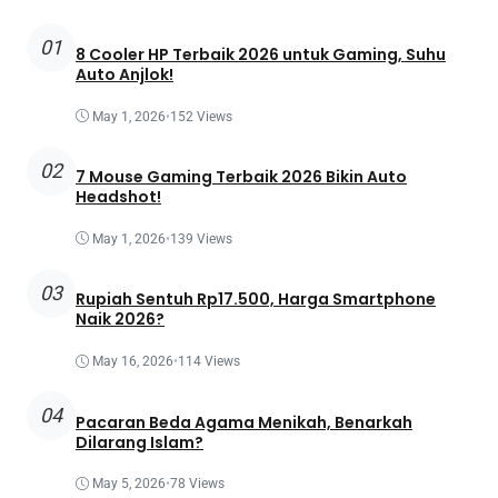
01
8 Cooler HP Terbaik 2026 untuk Gaming, Suhu
Auto Anjlok!
May 1, 2026
•
152 Views
02
7 Mouse Gaming Terbaik 2026 Bikin Auto
Headshot!
May 1, 2026
•
139 Views
03
Rupiah Sentuh Rp17.500, Harga Smartphone
Naik 2026?
May 16, 2026
•
114 Views
04
Pacaran Beda Agama Menikah, Benarkah
Dilarang Islam?
May 5, 2026
•
78 Views