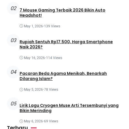
02
7 Mouse Gaming Terbaik 2026 Bikin Auto
Headshot!
May 1, 2026
•
139 Views
03
Rupiah Sentuh Rp17.500, Harga Smartphone
Naik 2026?
May 16, 2026
•
114 Views
04
Pacaran Beda Agama Menikah, Benarkah
Dilarang Islam?
May 5, 2026
•
78 Views
05
Lirik Lagu Cryogen Muse Arti Tersembunyi yang
Bikin Merinding
May 6, 2026
•
69 Views
Terbaru