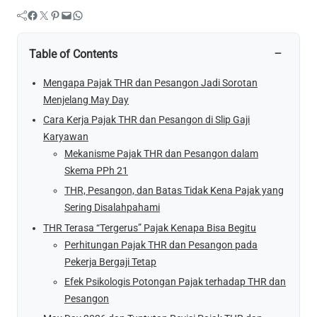
Facebook
Twitter
Pinterest
Mail
WhatsApp
−
Table of Contents
Mengapa Pajak THR dan Pesangon Jadi Sorotan
Menjelang May Day
Cara Kerja Pajak THR dan Pesangon di Slip Gaji
Karyawan
Mekanisme Pajak THR dan Pesangon dalam
Skema PPh 21
THR, Pesangon, dan Batas Tidak Kena Pajak yang
Sering Disalahpahami
THR Terasa “Tergerus” Pajak Kenapa Bisa Begitu
Perhitungan Pajak THR dan Pesangon pada
Pekerja Bergaji Tetap
Efek Psikologis Potongan Pajak terhadap THR dan
Pesangon