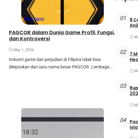
01
Berita Game
8 C
Anj
PAGCOR dalam Dunia Game Profil, Fungsi,
Ma
dan Kontroversi
May 1, 2026
02
7 M
Hea
Industri game dan perjudian di Filipina tidak bisa
dilepaskan dari satu nama besar PAGCOR. Lembaga...
Ma
03
Rup
202
M
04
Pac
Isl