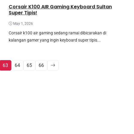
Corsair K100 AIR Gaming Keyboard Sultan
Super Tipis!
May 1, 2026
Corsair k100 air gaming sedang ramai dibicarakan di
kalangan gamer yang ingin keyboard super tipis...
63
64
65
66