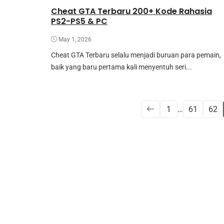
Cheat GTA Terbaru 200+ Kode Rahasia
PS2-PS5 & PC
May 1, 2026
Cheat GTA Terbaru selalu menjadi buruan para pemain,
baik yang baru pertama kali menyentuh seri...
1
…
61
62