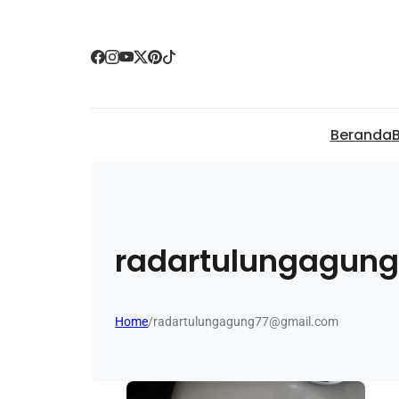
Beranda
B
radartulungagun
Home
/
radartulungagung77@gmail.com