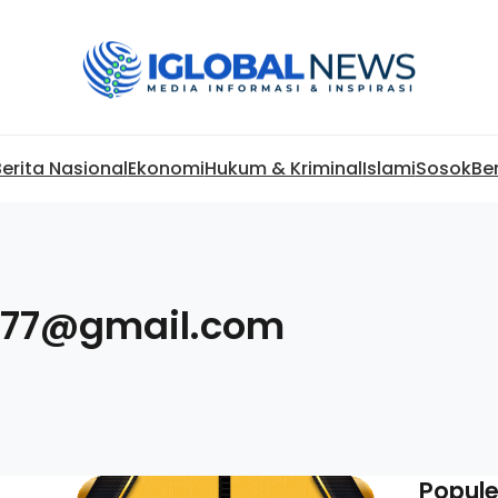
erita Nasional
Ekonomi
Hukum & Kriminal
Islami
Sosok
Be
g77@gmail.com
Popule