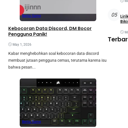
Ma
05
Lir
Berita Game
Bik
Kebocoran Data Discord, DM Bocor
Ma
Pengguna Panik!
Terba
May 1, 2026
Kabar menghebohkan soal kebocoran data discord
membuat jutaan pengguna cemas, terutama karena isu
bahwa pesan...
Berita Game