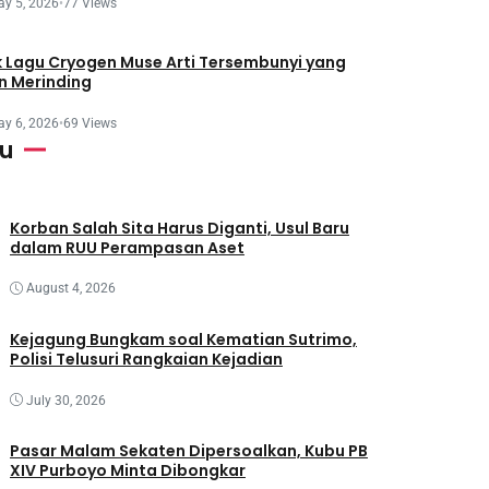
y 5, 2026
•
77 Views
ik Lagu Cryogen Muse Arti Tersembunyi yang
in Merinding
y 6, 2026
•
69 Views
ru
Korban Salah Sita Harus Diganti, Usul Baru
dalam RUU Perampasan Aset
August 4, 2026
Kejagung Bungkam soal Kematian Sutrimo,
Polisi Telusuri Rangkaian Kejadian
July 30, 2026
Pasar Malam Sekaten Dipersoalkan, Kubu PB
XIV Purboyo Minta Dibongkar