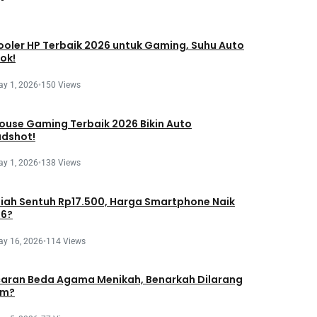
ooler HP Terbaik 2026 untuk Gaming, Suhu Auto
lok!
y 1, 2026
•
150 Views
ouse Gaming Terbaik 2026 Bikin Auto
dshot!
y 1, 2026
•
138 Views
iah Sentuh Rp17.500, Harga Smartphone Naik
6?
ay 16, 2026
•
114 Views
aran Beda Agama Menikah, Benarkah Dilarang
am?