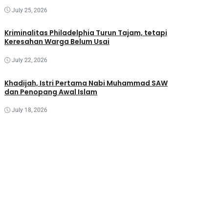
July 25, 2026
Kriminalitas Philadelphia Turun Tajam, tetapi
Keresahan Warga Belum Usai
July 22, 2026
Khadijah, Istri Pertama Nabi Muhammad SAW
dan Penopang Awal Islam
July 18, 2026